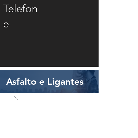
Telefon
e
Asfalto e Ligantes
Ensaio
de
serviços
em Solo
Ensaios