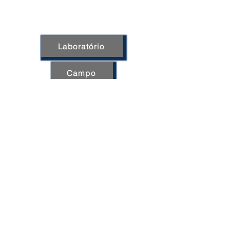
Laboratório
Campo
Ensaio de
serviços
em Solo
Big
Title
Ensaios e serviços de
campo
. Extração de amostras
. Verificação de espessura de camadas